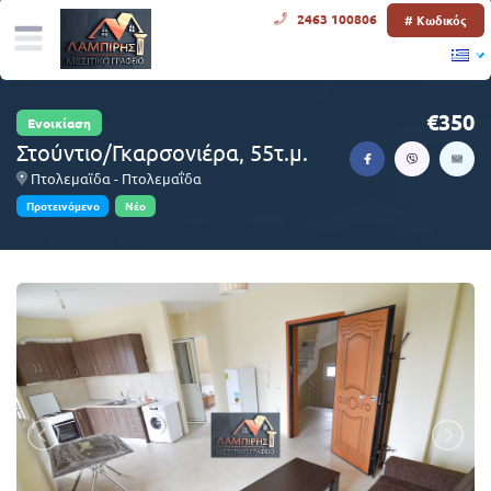
2463 100806
# Κωδικός
350
Ενοικίαση
Στούντιο/Γκαρσονιέρα, 55τ.μ.
Πτολεμαϊδα - Πτολεμαΐδα
Προτεινόμενο
Νέο