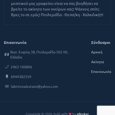
μεσιτικού μας γραφείου είναι να σας βοηθήσει να
βρείτε το ακίνητο των ονείρων σας! Ψάχνεις σπίτι;
Βρες το σε εμάς! Πτολεμαΐδα - Θεσσ/κη - Χαλκιδική!!!
Επικοινωνία
Σύνδεσμοι
Βασ. Σοφίας 38, Πτολεμαΐδα 502 00,
Αρχική
Ελλάδα
Ακίνητα
2463 100806
Επικοινωνία
6944382559
labirisrealestate@yahoo.com
Copyright © 2026, built with
by
aBroker
.