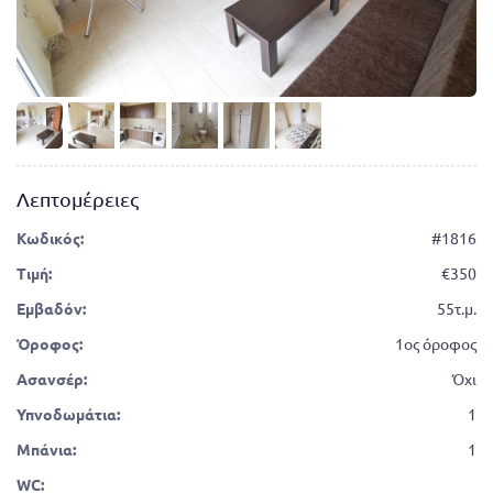
Λεπτομέρειες
Κωδικός:
#1816
Τιμή:
350
Εμβαδόν:
55τ.μ.
Όροφος:
1ος όροφος
Ασανσέρ:
Όχι
Υπνοδωμάτια:
1
Μπάνια:
1
WC: