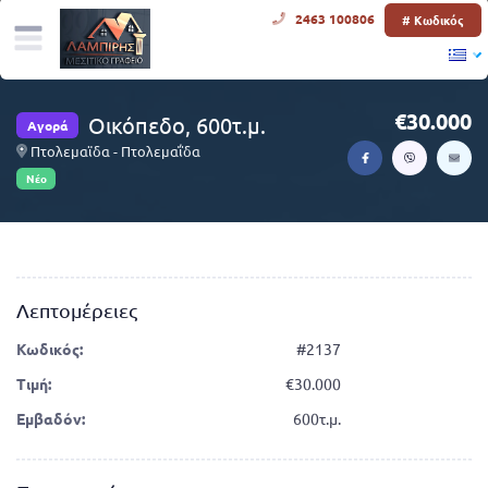
2463 100806
# Κωδικός
30.000
Οικόπεδο, 600τ.μ.
Αγορά
Πτολεμαϊδα - Πτολεμαΐδα
Νέο
Λεπτομέρειες
Κωδικός:
#2137
Τιμή:
30.000
Εμβαδόν:
600τ.μ.