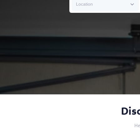
Dis
He