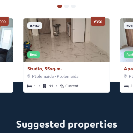
000
350
#2162
#21
Rent
Ren
Studio, 55sq.m.
Apa
Ptolemaida - Ptolemaida
Pt
1
•
N1
•
Current
2
Suggested properties