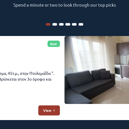
Spend a minute or two to look through our top picks
Rent
μα, 45τ.μ., στην Πτολεμαΐδα ".
Βρίσκεται στον 3ο όροφο και
View