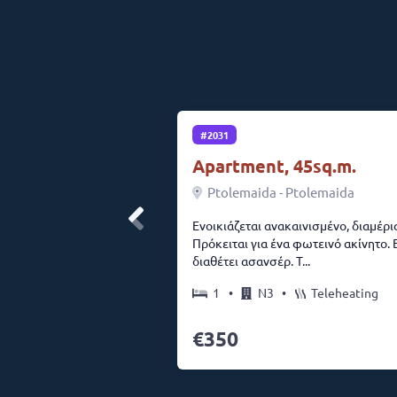
#2031
Apartment, 45sq.m.
Ptolemaida - Ptolemaida
Ενοικιάζεται ανακαινισμένο, διαμέρισ
Πρόκειται για ένα φωτεινό ακίνητο. 
διαθέτει ασανσέρ. Τ...
1
•
N3
•
Teleheating
350