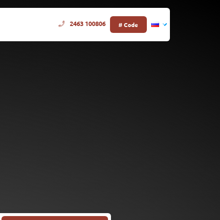
2463 100806
# Code