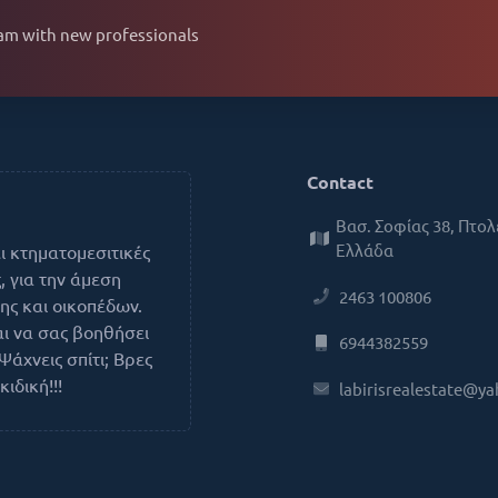
eam with new professionals
Contact
Βασ. Σοφίας 38, Πτολ
Ελλάδα
ι κτηματομεσιτικές
, για την άμεση
2463 100806
ης και οικοπέδων.
αι να σας βοηθήσει
6944382559
Ψάχνεις σπίτι; Βρες
ιδική!!!
labirisrealestate@y