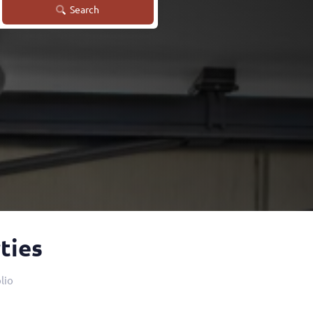
Search
ties
lio