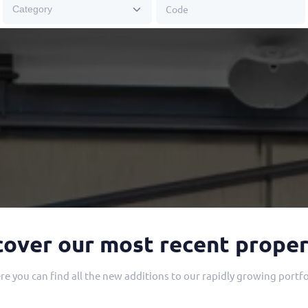
cover our most recent proper
re you can find all the new additions to our rapidly growing portfo